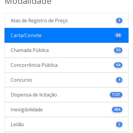
Modalidade
Atas de Registro de Preço
3
Carta/Convite
94
Chamada Pública
50
Concorrência Pública
64
Concurso
4
Dispensa de licitação
1121
Inexigibilidade
484
Leilão
2