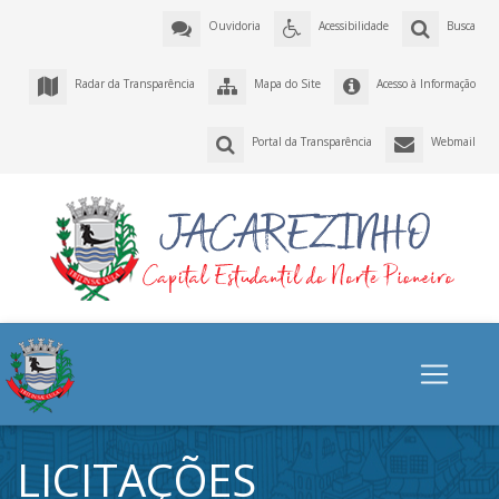
Ouvidoria
Acessibilidade
Busca
Radar da Transparência
Mapa do Site
Acesso à Informação
Portal da Transparência
Webmail
LICITAÇÕES