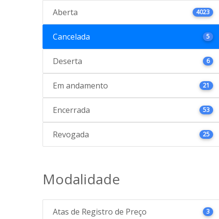
Aberta
4023
Cancelada
5
Deserta
6
Em andamento
21
Encerrada
53
Revogada
25
Modalidade
Atas de Registro de Preço
3