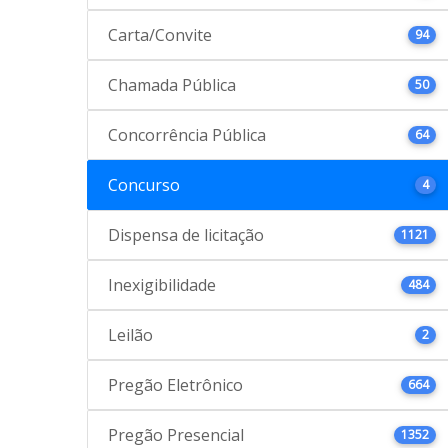
Carta/Convite
94
Chamada Pública
50
Concorrência Pública
64
Concurso
4
Dispensa de licitação
1121
Inexigibilidade
484
Leilão
2
Pregão Eletrônico
664
Pregão Presencial
1352