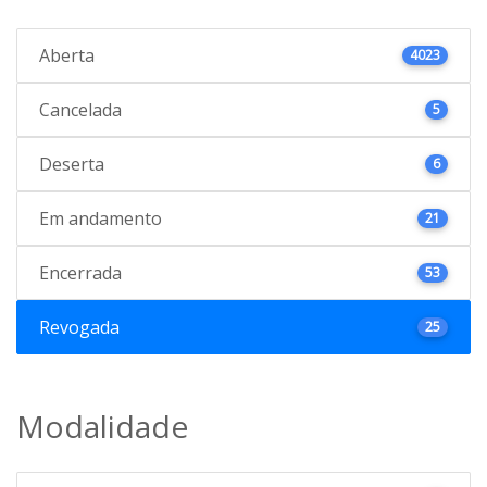
Aberta
4023
Cancelada
5
Deserta
6
Em andamento
21
Encerrada
53
Revogada
25
Modalidade