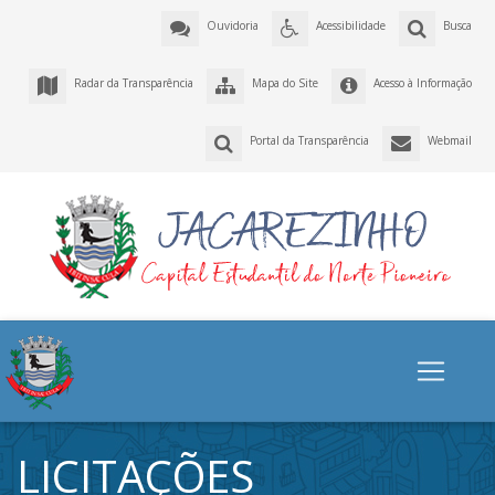
Ouvidoria
Acessibilidade
Busca
Radar da Transparência
Mapa do Site
Acesso à Informação
Portal da Transparência
Webmail
LICITAÇÕES