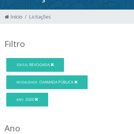
Início
Licitações
Filtro
REVOGADA
STATUS:
CHAMADA PÚBLICA
MODALIDADE:
2020
ANO:
Ano