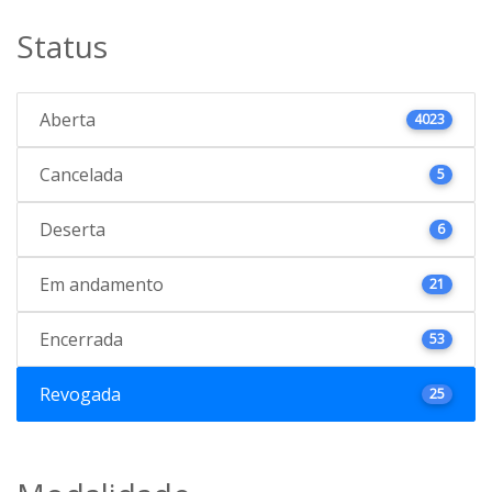
Status
Aberta
4023
Cancelada
5
Deserta
6
Em andamento
21
Encerrada
53
Revogada
25