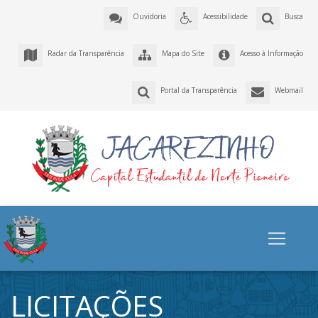
Ouvidoria
Acessibilidade
Busca
Radar da Transparência
Mapa do Site
Acesso à Informação
Portal da Transparência
Webmail
LICITAÇÕES