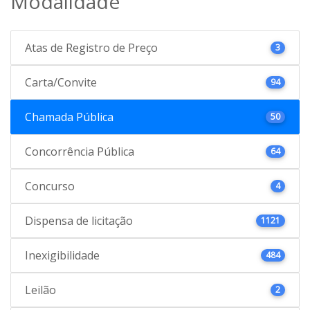
Modalidade
Atas de Registro de Preço
3
Carta/Convite
94
Chamada Pública
50
Concorrência Pública
64
Concurso
4
Dispensa de licitação
1121
Inexigibilidade
484
Leilão
2