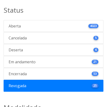
Status
Aberta
4023
Cancelada
5
Deserta
6
Em andamento
21
Encerrada
53
Revogada
25