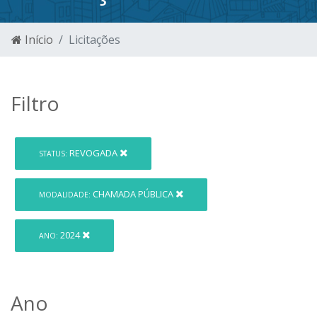
Início
Licitações
Filtro
REVOGADA
STATUS:
CHAMADA PÚBLICA
MODALIDADE:
2024
ANO:
Ano