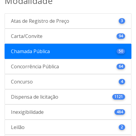
Modalidade
Atas de Registro de Preço
3
Carta/Convite
94
Chamada Pública
50
Concorrência Pública
64
Concurso
4
Dispensa de licitação
1121
Inexigibilidade
484
Leilão
2