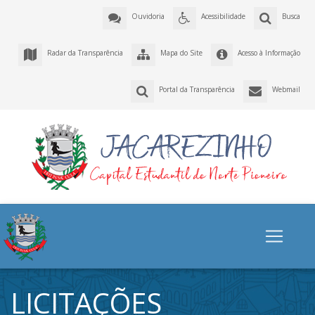
Ouvidoria
Acessibilidade
Busca
Radar da Transparência
Mapa do Site
Acesso à Informação
Portal da Transparência
Webmail
LICITAÇÕES