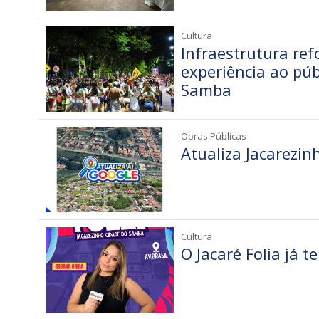
Cultura
Infraestrutura re
experiência ao púb
Samba
Obras Públicas
Atualiza Jacarezin
Cultura
O Jacaré Folia já t