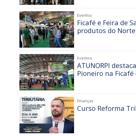
Eventos
Ficafé e Feira de 
produtos do Norte 
Eventos
ATUNORPI destaca o
Pioneiro na Ficafé
Finanças
Curso Reforma Tri