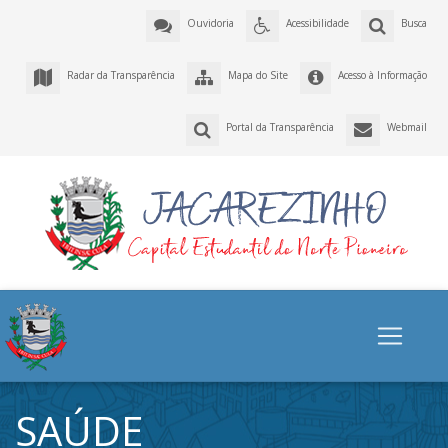
Ouvidoria
Acessibilidade
Busca
Radar da Transparência
Mapa do Site
Acesso à Informação
Portal da Transparência
Webmail
SAÚDE