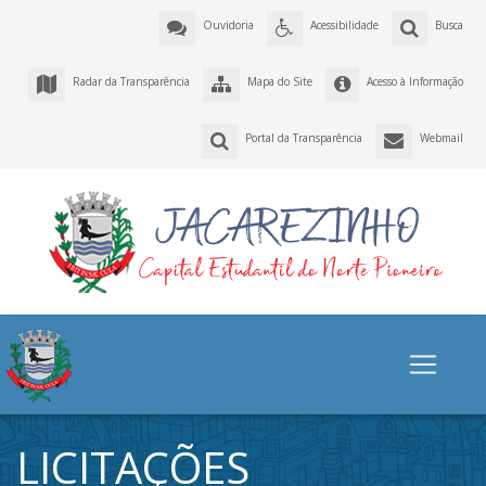
Ouvidoria
Acessibilidade
Busca
Radar da Transparência
Mapa do Site
Acesso à Informação
Portal da Transparência
Webmail
LICITAÇÕES