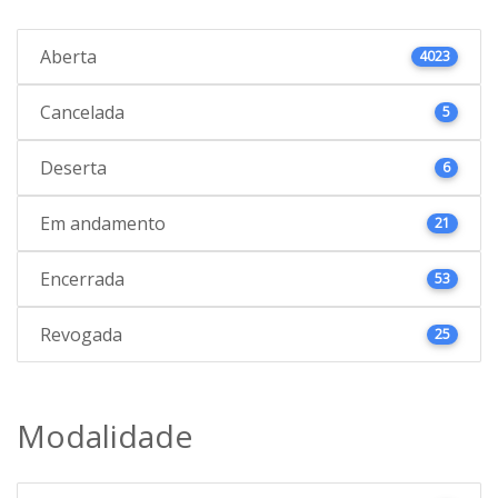
Aberta
4023
Cancelada
5
Deserta
6
Em andamento
21
Encerrada
53
Revogada
25
Modalidade