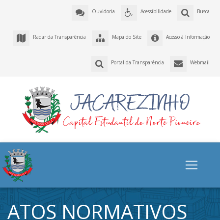
Ouvidoria
Acessibilidade
Busca
Radar da Transparência
Mapa do Site
Acesso à Informação
Portal da Transparência
Webmail
ATOS NORMATIVOS