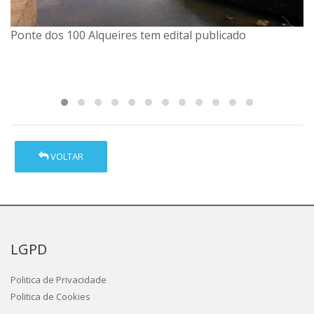
Ponte dos 100 Alqueires tem edital publicado
Encontro de Agricultores celebra o Dia do Agricultor
com troca de conhecimento e fortalecimento do setor
rural
VOLTAR
LGPD
Politica de Privacidade
Politica de Cookies