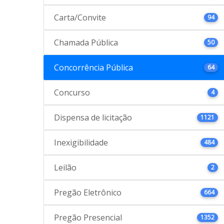
Carta/Convite
94
Chamada Pública
50
Concorrência Pública
64
Concurso
4
Dispensa de licitação
1121
Inexigibilidade
484
Leilão
2
Pregão Eletrônico
664
Pregão Presencial
1352