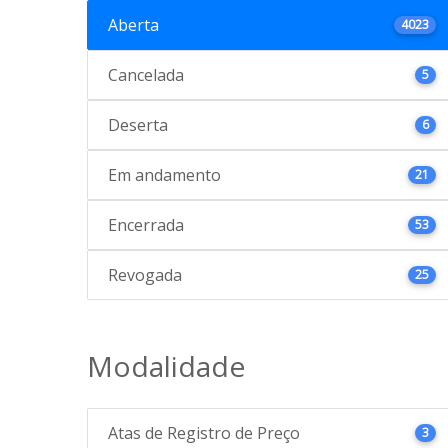
Aberta
4023
Cancelada
5
Deserta
6
Em andamento
21
Encerrada
53
Revogada
25
Modalidade
Atas de Registro de Preço
3