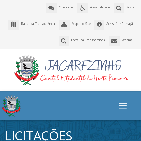
Ouvidoria
Acessibilidade
Busca
Radar da Transparência
Mapa do Site
Acesso à Informação
Portal da Transparência
Webmail
LICITAÇÕES