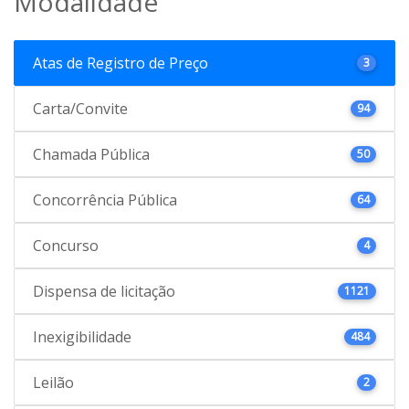
Modalidade
Atas de Registro de Preço
3
Carta/Convite
94
Chamada Pública
50
Concorrência Pública
64
Concurso
4
Dispensa de licitação
1121
Inexigibilidade
484
Leilão
2