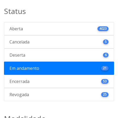
Status
Aberta
4023
Cancelada
5
Deserta
6
Em andamento
21
Encerrada
53
Revogada
25