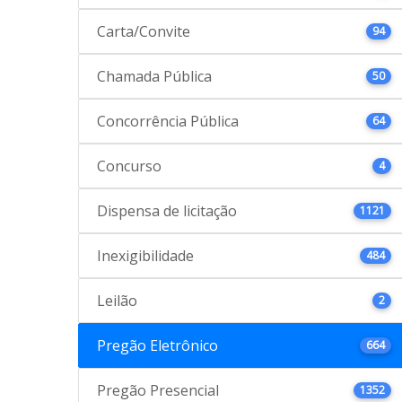
Carta/Convite
94
Chamada Pública
50
Concorrência Pública
64
Concurso
4
Dispensa de licitação
1121
Inexigibilidade
484
Leilão
2
Pregão Eletrônico
664
Pregão Presencial
1352