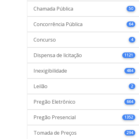
Chamada Pública
50
Concorrência Pública
64
Concurso
4
Dispensa de licitação
1121
Inexigibilidade
484
Leilão
2
Pregão Eletrônico
664
Pregão Presencial
1352
Tomada de Preços
294