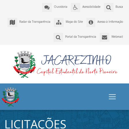
Ouvidoria
Acessibilidade
Busca
Radar da Transparência
Mapa do Site
Acesso à Informação
Portal da Transparência
Webmail
LICITAÇÕES