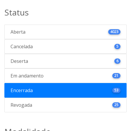
Status
Aberta
4023
Cancelada
5
Deserta
6
Em andamento
21
Encerrada
53
Revogada
25