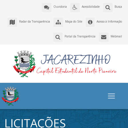
Ouvidoria
Acessibilidade
Busca
Radar da Transparência
Mapa do Site
Acesso à Informação
Portal da Transparência
Webmail
LICITAÇÕES