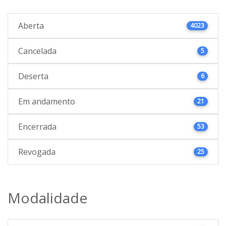
Aberta
4023
Cancelada
5
Deserta
6
Em andamento
21
Encerrada
53
Revogada
25
Modalidade