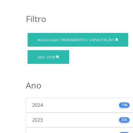
Filtro
TREINAMENTO / CAPACITAÇÃO
MODALIDADE:
2018
ANO:
Ano
2024
196
2023
335