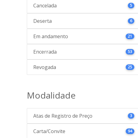
Cancelada
5
Deserta
6
Em andamento
21
Encerrada
53
Revogada
25
Modalidade
Atas de Registro de Preço
3
Carta/Convite
94