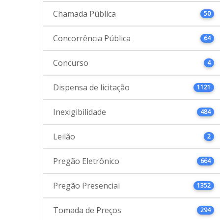
Chamada Pública
50
Concorrência Pública
64
Concurso
4
Dispensa de licitação
1121
Inexigibilidade
484
Leilão
2
Pregão Eletrônico
664
Pregão Presencial
1352
Tomada de Preços
294