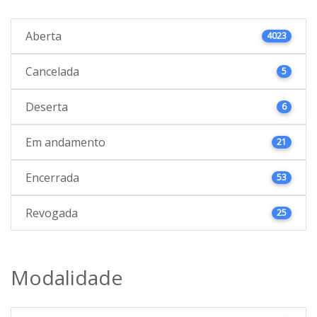
Aberta
4023
Cancelada
5
Deserta
6
Em andamento
21
Encerrada
53
Revogada
25
Modalidade