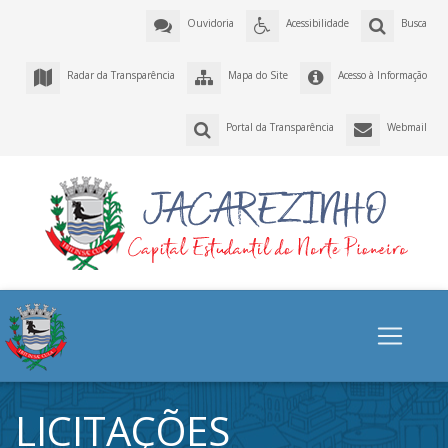
Ouvidoria
Acessibilidade
Busca
Radar da Transparência
Mapa do Site
Acesso à Informação
Portal da Transparência
Webmail
LICITAÇÕES