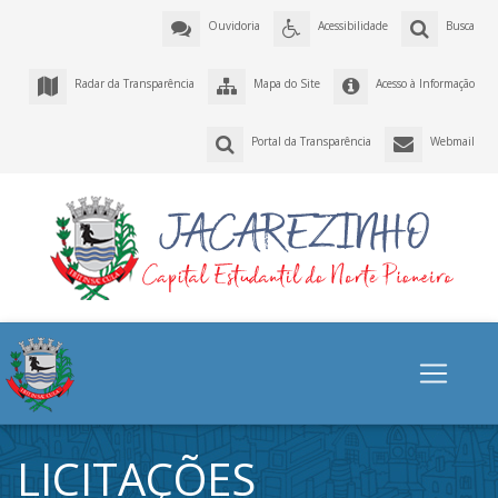
Ouvidoria
Acessibilidade
Busca
Radar da Transparência
Mapa do Site
Acesso à Informação
Portal da Transparência
Webmail
LICITAÇÕES