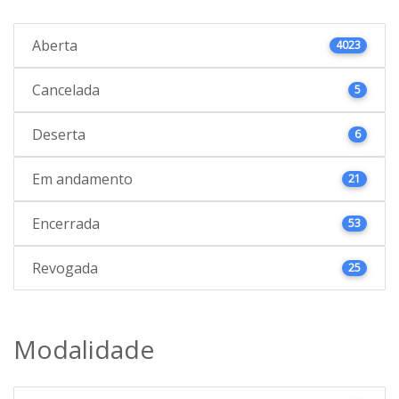
Aberta
4023
Cancelada
5
Deserta
6
Em andamento
21
Encerrada
53
Revogada
25
Modalidade