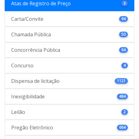
Atas de Registro de Preço
3
Carta/Convite
94
Chamada Pública
50
Concorrência Pública
64
Concurso
4
Dispensa de licitação
1121
Inexigibilidade
484
Leilão
2
Pregão Eletrônico
664