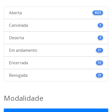
Aberta
4023
Cancelada
5
Deserta
6
Em andamento
21
Encerrada
53
Revogada
25
Modalidade