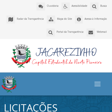
Ouvidoria
Acessibilidade
Busca
Radar da Transparência
Mapa do Site
Acesso à Informação
Portal da Transparência
Webmail
LICITAÇÕES