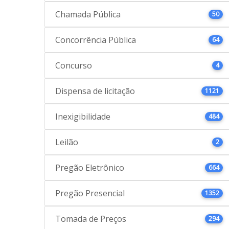
Chamada Pública
50
Concorrência Pública
64
Concurso
4
Dispensa de licitação
1121
Inexigibilidade
484
Leilão
2
Pregão Eletrônico
664
Pregão Presencial
1352
Tomada de Preços
294