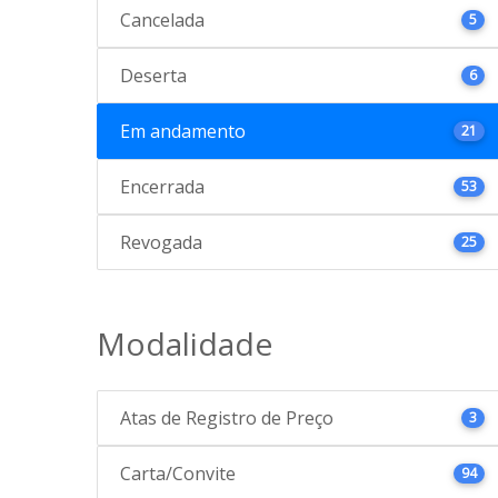
Cancelada
5
Deserta
6
Em andamento
21
Encerrada
53
Revogada
25
Modalidade
Atas de Registro de Preço
3
Carta/Convite
94