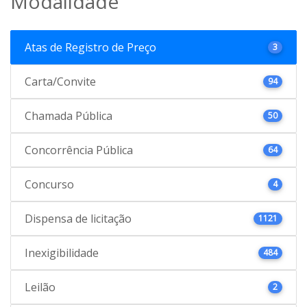
Modalidade
Atas de Registro de Preço
3
Carta/Convite
94
Chamada Pública
50
Concorrência Pública
64
Concurso
4
Dispensa de licitação
1121
Inexigibilidade
484
Leilão
2