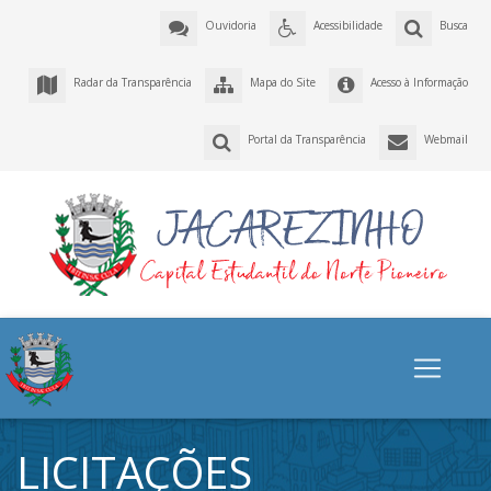
Ouvidoria
Acessibilidade
Busca
Radar da Transparência
Mapa do Site
Acesso à Informação
Portal da Transparência
Webmail
LICITAÇÕES