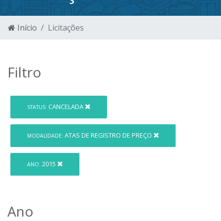
Início
Licitações
Filtro
CANCELADA
STATUS:
ATAS DE REGISTRO DE PREÇO
MODALIDADE:
2015
ANO:
Ano