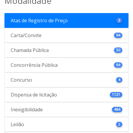
Modalidade
Atas de Registro de Preço
3
Carta/Convite
94
Chamada Pública
50
Concorrência Pública
64
Concurso
4
Dispensa de licitação
1121
Inexigibilidade
484
Leilão
2