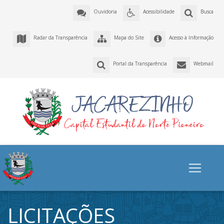
Ouvidoria
Acessibilidade
Busca
Radar da Transparência
Mapa do Site
Acesso à Informação
Portal da Transparência
Webmail
LICITAÇÕES