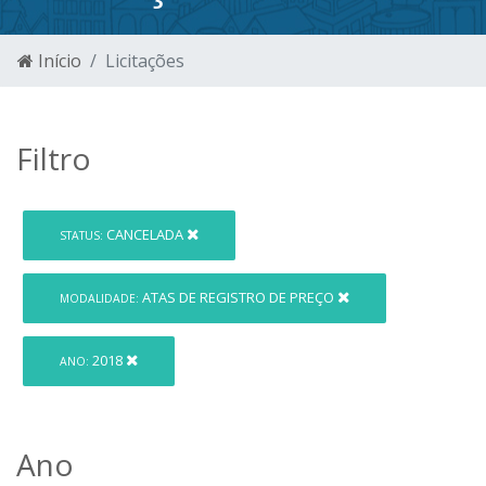
Início
Licitações
Filtro
CANCELADA
STATUS:
ATAS DE REGISTRO DE PREÇO
MODALIDADE:
2018
ANO:
Ano