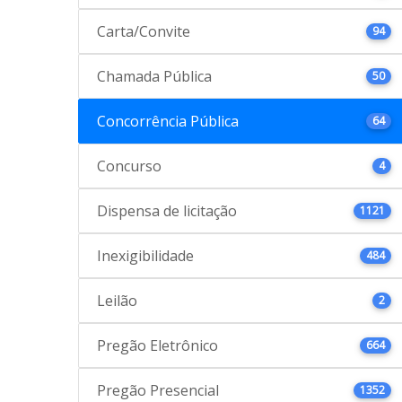
Carta/Convite
94
Chamada Pública
50
Concorrência Pública
64
Concurso
4
Dispensa de licitação
1121
Inexigibilidade
484
Leilão
2
Pregão Eletrônico
664
Pregão Presencial
1352