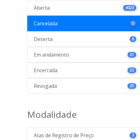
Aberta
4023
Cancelada
5
Deserta
6
Em andamento
21
Encerrada
53
Revogada
25
Modalidade
Atas de Registro de Preço
3