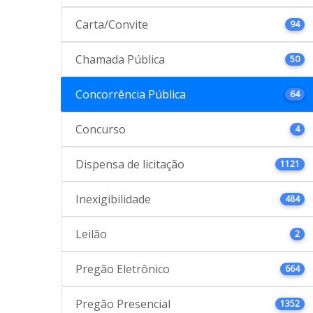
Carta/Convite
94
Chamada Pública
50
Concorrência Pública
64
Concurso
4
Dispensa de licitação
1121
Inexigibilidade
484
Leilão
2
Pregão Eletrônico
664
Pregão Presencial
1352