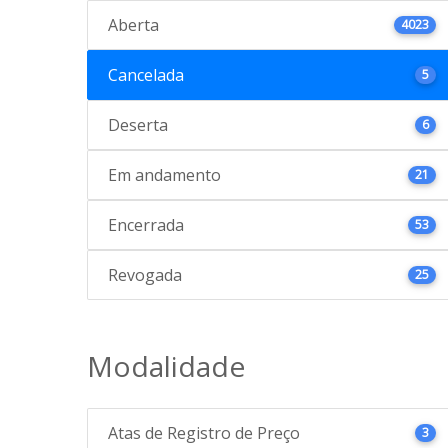
Aberta
4023
Cancelada
5
Deserta
6
Em andamento
21
Encerrada
53
Revogada
25
Modalidade
Atas de Registro de Preço
3