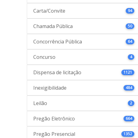
Carta/Convite
94
Chamada Pública
50
Concorrência Pública
64
Concurso
4
Dispensa de licitação
1121
Inexigibilidade
484
Leilão
2
Pregão Eletrônico
664
Pregão Presencial
1352