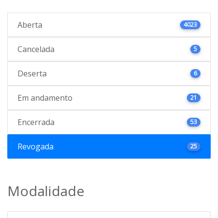
Aberta
4023
Cancelada
5
Deserta
6
Em andamento
21
Encerrada
53
Revogada
25
Modalidade