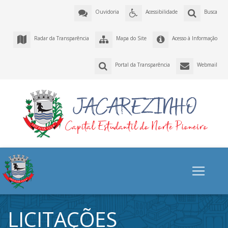
Ouvidoria
Acessibilidade
Busca
Radar da Transparência
Mapa do Site
Acesso à Informação
Portal da Transparência
Webmail
LICITAÇÕES