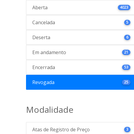
Aberta
4023
Cancelada
5
Deserta
6
Em andamento
21
Encerrada
53
Revogada
25
Modalidade
Atas de Registro de Preço
3