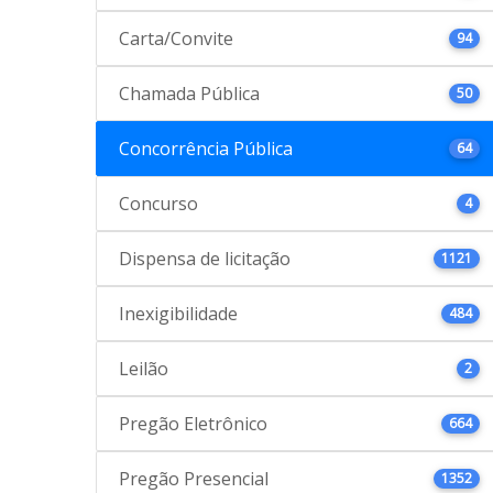
Carta/Convite
94
Chamada Pública
50
Concorrência Pública
64
Concurso
4
Dispensa de licitação
1121
Inexigibilidade
484
Leilão
2
Pregão Eletrônico
664
Pregão Presencial
1352