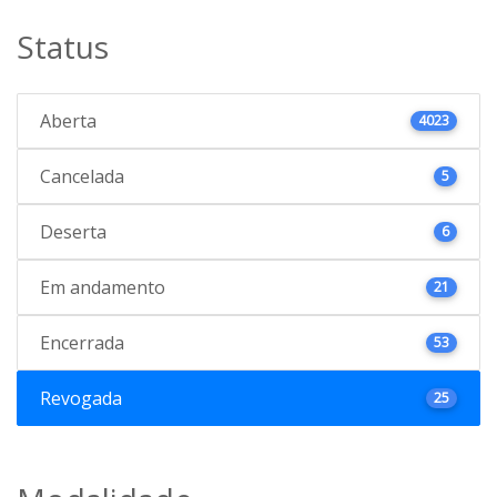
Status
Aberta
4023
Cancelada
5
Deserta
6
Em andamento
21
Encerrada
53
Revogada
25