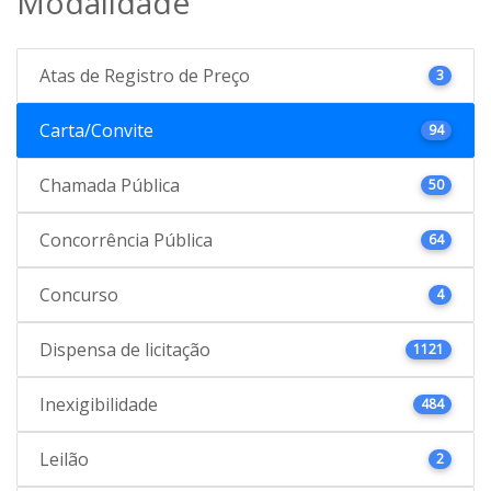
Modalidade
Atas de Registro de Preço
3
Carta/Convite
94
Chamada Pública
50
Concorrência Pública
64
Concurso
4
Dispensa de licitação
1121
Inexigibilidade
484
Leilão
2