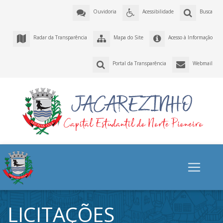
Ouvidoria
Acessibilidade
Busca
Radar da Transparência
Mapa do Site
Acesso à Informação
Portal da Transparência
Webmail
LICITAÇÕES