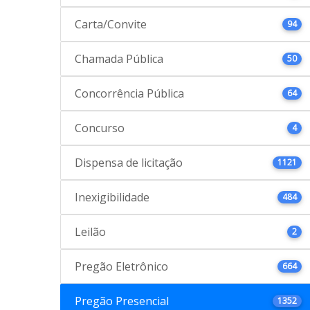
Carta/Convite
94
Chamada Pública
50
Concorrência Pública
64
Concurso
4
Dispensa de licitação
1121
Inexigibilidade
484
Leilão
2
Pregão Eletrônico
664
Pregão Presencial
1352