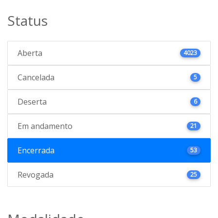
Status
Aberta
4023
Cancelada
5
Deserta
6
Em andamento
21
Encerrada
53
Revogada
25