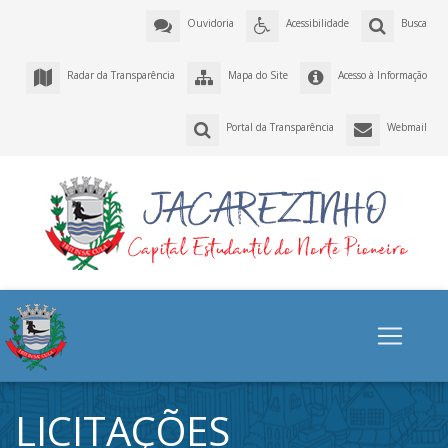
Ouvidoria
Acessibilidade
Busca
Radar da Transparência
Mapa do Site
Acesso à Informação
Portal da Transparência
Webmail
LICITAÇÕES