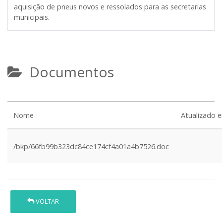
aquisição de pneus novos e ressolados para as secretarias
municipais.
Documentos
Nome
Atualizado 
/bkp/66fb99b323dc84ce174cf4a01a4b7526.doc
VOLTAR