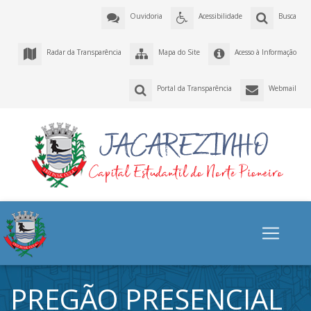
Ouvidoria
Acessibilidade
Busca
Radar da Transparência
Mapa do Site
Acesso à Informação
Portal da Transparência
Webmail
PREGÃO PRESENCIAL