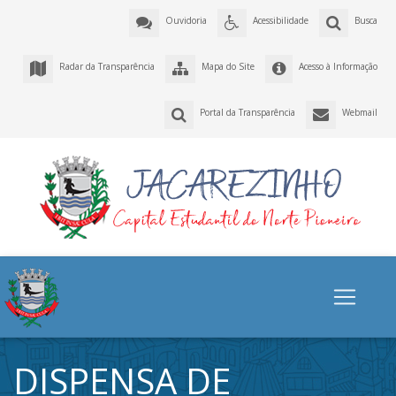
Ouvidoria
Acessibilidade
Busca
Radar da Transparência
Mapa do Site
Acesso à Informação
Portal da Transparência
Webmail
DISPENSA DE