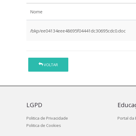
Nome
/bkp/ee04134eee48695f04441dc30695cdc0.doc
VOLTAR
LGPD
Educa
Politica de Privacidade
Portal da
Politica de Cookies