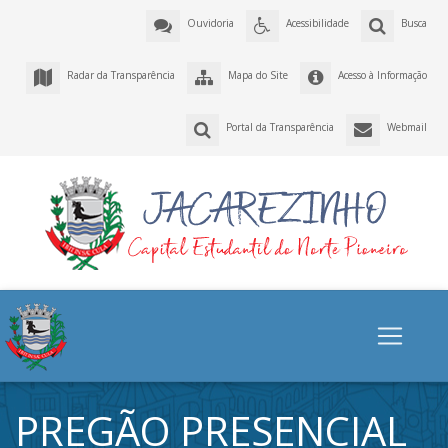
Ouvidoria
Acessibilidade
Busca
Radar da Transparência
Mapa do Site
Acesso à Informação
Portal da Transparência
Webmail
PREGÃO PRESENCIAL