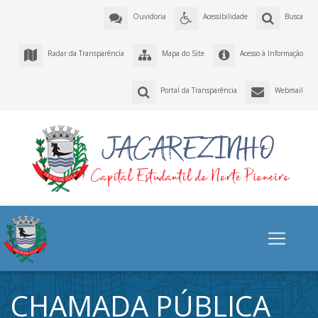
Ouvidoria
Acessibilidade
Busca
Radar da Transparência
Mapa do Site
Acesso à Informação
Portal da Transparência
Webmail
CHAMADA PÚBLICA