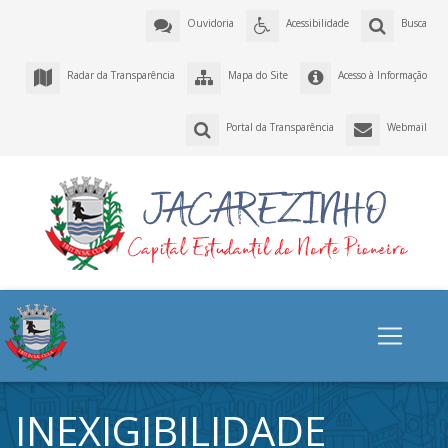
Ouvidoria
Acessibilidade
Busca
Radar da Transparência
Mapa do Site
Acesso à Informação
Portal da Transparência
Webmail
INEXIGIBILIDADE