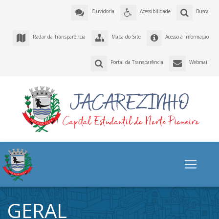
Ouvidoria
Acessibilidade
Busca
Radar da Transparência
Mapa do Site
Acesso à Informação
Portal da Transparência
Webmail
GERAL