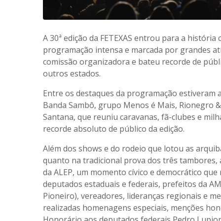
A 30ª edição da FETEXAS entrou para a história
programação intensa e marcada por grandes atr
comissão organizadora e bateu recorde de públic
outros estados.
Entre os destaques da programação estiveram ar
Banda Sambô, grupo Menos é Mais, Rionegro & 
Santana, que reuniu caravanas, fã-clubes e milh
recorde absoluto de público da edição.
Além dos shows e do rodeio que lotou as arqui
quanto na tradicional prova dos três tambores,
da ALEP, um momento cívico e democrático que r
deputados estaduais e federais, prefeitos da 
Pioneiro), vereadores, lideranças regionais e m
realizadas homenagens especiais, menções honro
Honorário aos deputados federais Pedro Lupion 