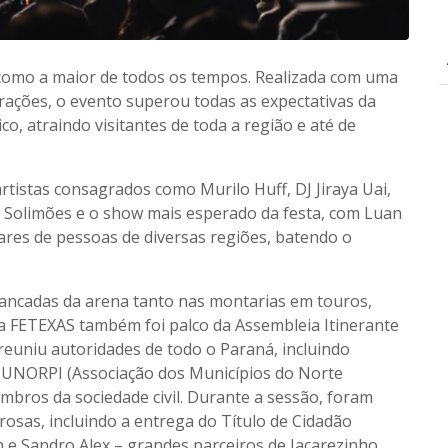
 como a maior de todos os tempos. Realizada com uma
ações, o evento superou todas as expectativas da
o, atraindo visitantes de toda a região e até de
tistas consagrados como Murilo Huff, DJ Jiraya Uai,
Solimões e o show mais esperado da festa, com Luan
ares de pessoas de diversas regiões, batendo o
bancadas da arena tanto nas montarias em touros,
 a FETEXAS também foi palco da Assembleia Itinerante
euniu autoridades de todo o Paraná, incluindo
AMUNORPI (Associação dos Municípios do Norte
embros da sociedade civil. Durante a sessão, foram
sas, incluindo a entrega do Título de Cidadão
e Sandro Alex – grandes parceiros de Jacarezinho.