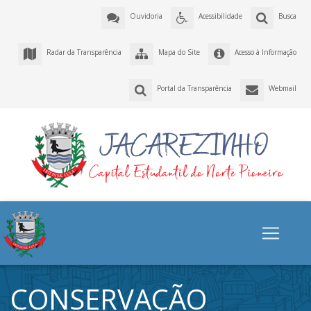
Ouvidoria
Acessibilidade
Busca
Radar da Transparência
Mapa do Site
Acesso à Informação
Portal da Transparência
Webmail
CONSERVAÇÃO