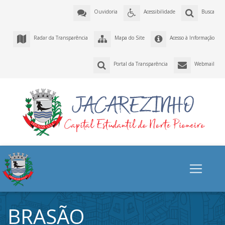
Ouvidoria
Acessibilidade
Busca
Radar da Transparência
Mapa do Site
Acesso à Informação
Portal da Transparência
Webmail
BRASÃO