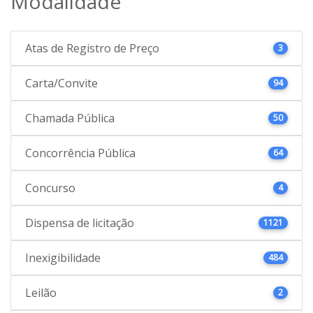
Modalidade
Atas de Registro de Preço
3
Carta/Convite
94
Chamada Pública
50
Concorrência Pública
64
Concurso
4
Dispensa de licitação
1121
Inexigibilidade
484
Leilão
2