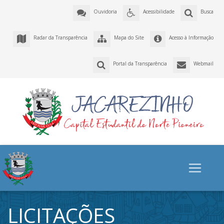
Ouvidoria
Acessibilidade
Busca
Radar da Transparência
Mapa do Site
Acesso à Informação
Portal da Transparência
Webmail
LICITAÇÕES