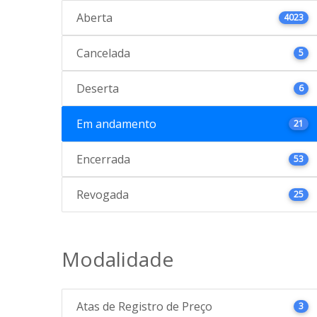
Aberta
4023
Cancelada
5
Deserta
6
Em andamento
21
Encerrada
53
Revogada
25
Modalidade
Atas de Registro de Preço
3