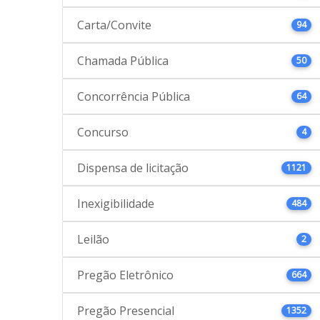
Carta/Convite
94
Chamada Pública
50
Concorrência Pública
64
Concurso
4
Dispensa de licitação
1121
Inexigibilidade
484
Leilão
2
Pregão Eletrônico
664
Pregão Presencial
1352