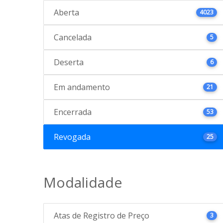
Aberta
4023
Cancelada
5
Deserta
6
Em andamento
21
Encerrada
53
Revogada
25
Modalidade
Atas de Registro de Preço
3