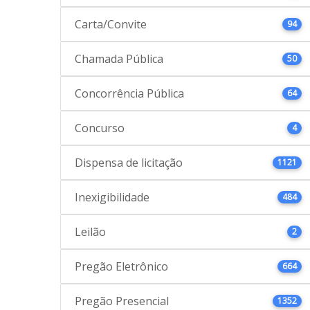
Carta/Convite
94
Chamada Pública
50
Concorrência Pública
64
Concurso
4
Dispensa de licitação
1121
Inexigibilidade
484
Leilão
2
Pregão Eletrônico
664
Pregão Presencial
1352