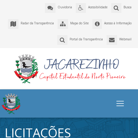
Ouvidoria
Acessibilidade
Busca
Radar da Transparência
Mapa do Site
Acesso à Informação
Portal da Transparência
Webmail
LICITAÇÕES