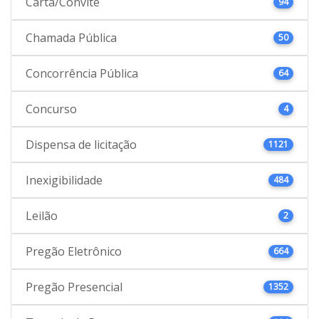
Carta/Convite
94
Chamada Pública
50
Concorrência Pública
64
Concurso
4
Dispensa de licitação
1121
Inexigibilidade
484
Leilão
2
Pregão Eletrônico
664
Pregão Presencial
1352